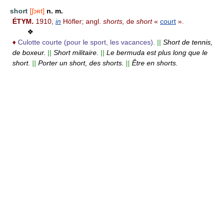
short
[ʃɔʀt]
n. m.
ÉTYM.
1910,
in
Höfler; angl.
shorts,
de
short
«
court
».
❖
♦
Culotte courte (pour le sport, les vacances).
||
Short de tennis,
de boxeur.
||
Short militaire.
||
Le bermuda est plus long que le
short.
||
Porter un short, des shorts.
||
Être en shorts.