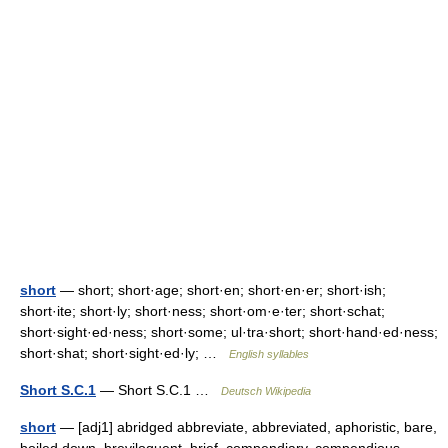
short
— short; short·age; short·en; short·en·er; short·ish;
short·ite; short·ly; short·ness; short·om·e·ter; short·schat;
short·sight·ed·ness; short·some; ul·tra·short; short·hand·ed·ness;
short·shat; short·sight·ed·ly; …
English syllables
Short S.C.1
— Short S.C.1 …
Deutsch Wikipedia
short
— [adj1] abridged abbreviate, abbreviated, aphoristic, bare,
boiled down, breviloquent, brief, compendiary, compendious,