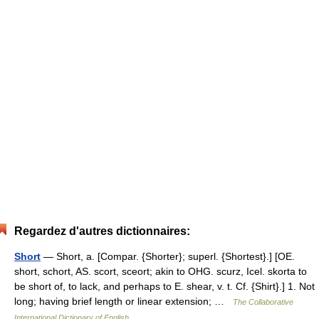
Regardez d'autres dictionnaires:
Short
— Short, a. [Compar. {Shorter}; superl. {Shortest}.] [OE.
short, schort, AS. scort, sceort; akin to OHG. scurz, Icel. skorta to
be short of, to lack, and perhaps to E. shear, v. t. Cf. {Shirt}.] 1. Not
long; having brief length or linear extension; …
The Collaborative
International Dictionary of English