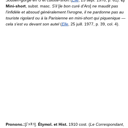
Soutien-gorge en U et culotte-short
(
Elle
, 25 sept. 1978, p. 61).
c)
Mini-short
, subst. masc.
S'il
[
le bon curé d'Ars
]
ne maudit pas
l'infidèle et absoud généralement l'ivrogne, il ne pardonne pas au
touriste rigolard ou à la Parisienne en mini-short qui piquenique —
cela s'est vu devant son autel
(
Elle
, 25 juill. 1977, p. 39, col. 4).
Prononc.:
[
].
Étymol. et Hist.
1910 cost. (
Le Correspondant
,