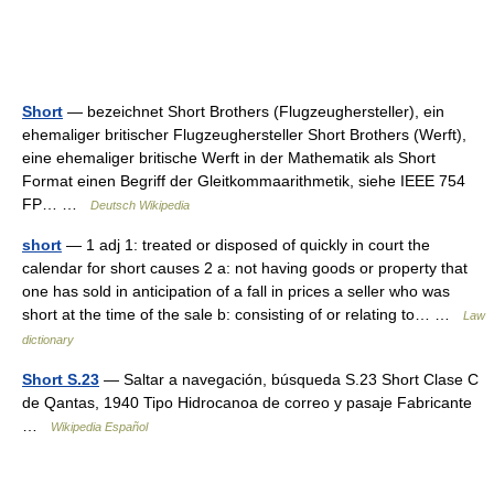
Short
— bezeichnet Short Brothers (Flugzeughersteller), ein
ehemaliger britischer Flugzeughersteller Short Brothers (Werft),
eine ehemaliger britische Werft in der Mathematik als Short
Format einen Begriff der Gleitkommaarithmetik, siehe IEEE 754
FP… …
Deutsch Wikipedia
short
— 1 adj 1: treated or disposed of quickly in court the
calendar for short causes 2 a: not having goods or property that
one has sold in anticipation of a fall in prices a seller who was
short at the time of the sale b: consisting of or relating to… …
Law
dictionary
Short S.23
— Saltar a navegación, búsqueda S.23 Short Clase C
de Qantas, 1940 Tipo Hidrocanoa de correo y pasaje Fabricante
…
Wikipedia Español