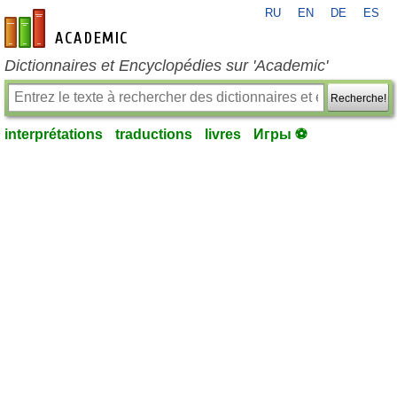
RU
EN
DE
ES
fr-academic.com
Dictionnaires et Encyclopédies sur 'Academic'
Recherche!
interprétations
traductions
livres
Игры ⚽