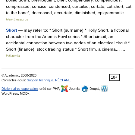
compressed, concise, condensed, curtailed, curtate, cut short, cut
to the bone*, decreased, decurtate, diminished, epigrammatic …
New thesaurus
Short
— may refer to: * Short (surname) * Holly Short, a fictional
character from the Artemis Fowl series * Short circuit, an
accidental connection between two nodes of an electrical circuit *
Short (finance), stock trading status * Short film, a cinema… …
Wikipedia
© Academic, 2000-2026
18+
Contactez-nous:
Support technique
,
RÉCLAME
Dictionnaires exportation
, créé sur PHP,
Joomla,
Drupal,
WordPress, MODx.