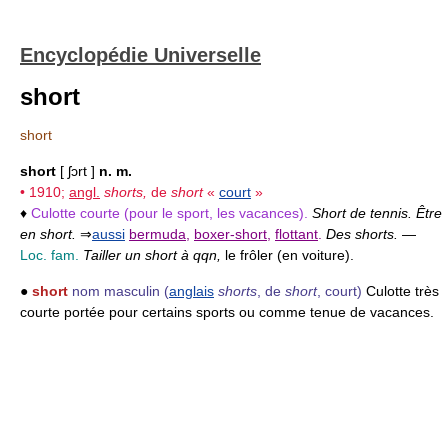
Encyclopédie Universelle
short
short
short
[ ʃɔrt ]
n. m.
• 1910;
angl.
shorts,
de
short
«
court
»
♦
Culotte courte (pour le sport, les vacances).
Short de tennis. Être
en short.
⇒
aussi
bermuda
,
boxer-short
,
flottant
.
Des shorts.
—
Loc. fam.
Tailler un short à qqn,
le frôler (en voiture).
●
short
nom masculin
(
anglais
shorts
, de
short
, court)
Culotte très
courte portée pour certains sports ou comme tenue de vacances.