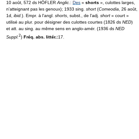
10 août, 572 ds HÖFLER
Anglic.
:
Des
«
shorts
», culottes larges,
n'atteignant pas les genoux); 1933 sing.
short
(
Comeodia
, 26 août,
1d,
ibid.
). Empr. à l'angl.
shorts
, subst., de l'adj.
short
« court »
utilisé au plur. pour désigner des culottes courtes (1826 ds
NED
)
et att. au sing. au même sens en anglo-amér. (1936 ds
NED
2
Suppl.
)
Fréq. abs. littér.:
17.