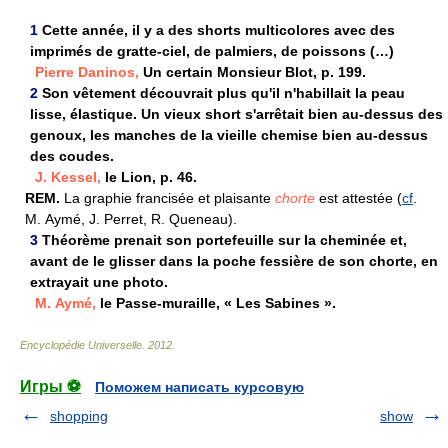
1
Cette année, il y a des shorts multicolores avec des
imprimés de gratte-ciel, de palmiers, de poissons (…)
Pierre Daninos,
Un certain Monsieur Blot, p. 199.
2
Son vêtement découvrait plus qu'il n'habillait la peau
lisse, élastique. Un vieux short s'arrêtait bien au-dessus des
genoux, les manches de la vieille chemise bien au-dessus
des coudes.
J. Kessel,
le Lion, p. 46.
REM.
La graphie francisée et plaisante
chorte
est attestée (
cf
.
M. Aymé, J. Perret, R. Queneau).
3
Théorème prenait son portefeuille sur la cheminée et,
avant de le glisser dans la poche fessière de son chorte, en
extrayait une photo.
M. Aymé,
le Passe-muraille, « Les Sabines ».
Encyclopédie Universelle
.
2012
.
Игры ⚽
Поможем написать курсовую
shopping
show