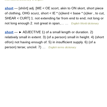
short
— [shôrt] adj. [ME < OE scort, akin to ON skort, short piece
of clothing, OHG scurz, short < IE * (s)kerd < base * (s)ker , to cut,
SHEAR < CURT] 1. not extending far from end to end; not long or
not long enough 2. not great in span,… …
English World dictionary
short
— ► ADJECTIVE 1) of a small length or duration. 2)
relatively small in extent. 3) (of a person) small in height. 4) (short
of/on) not having enough of. 5) in insufficient supply. 6) (of a
person) terse; uncivil. 7) …
English terms dictionary